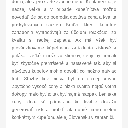
doma, ale aj vo svete zvučné meno. Konkurencia je
naozaj veľká a v prípade kúpeľníctva možno
povedať, že sa do popredia dostáva cena a kvalita
poskytovaných služieb. Keďže klienti kúpeľné
zariadenia vyhľadávajú za účelom relaxácie, za
kvalitu si radšej zaplatia. Ak má však byť
prevádzkovanie kúpeľného zariadenia ziskové a
prilákať veľké množstvo klientov, ceny by nemali
byť zbytočne premrštené a nastavené tak, aby si
návštevu kúpeľov mohlo dovoliť čo možno najviac
ľudí. Služby tiež musia byť na určitej úrovni.
Zbytočne vysoké ceny a nízka kvalita nejdú veľmi
dokopy, malo byť to tak byť najmä naopak. Len také
ceny, ktoré sú primerané ku kvalite dokážu
generovať zisk a urobiť tak dobré meno nielen
konkrétnym kúpeľom, ale aj Slovensku v zahraničí.