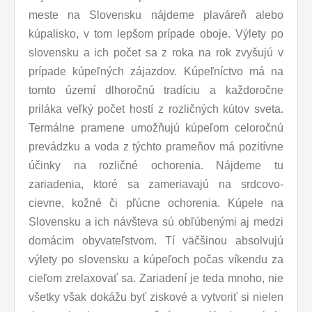
meste na Slovensku nájdeme plaváreň alebo
kúpalisko, v tom lepšom prípade oboje. Výlety po
slovensku a ich počet sa z roka na rok zvyšujú v
prípade kúpeľných zájazdov. Kúpeľníctvo má na
tomto území dlhoročnú tradíciu a každoročne
priláka veľký počet hostí z rozličných kútov sveta.
Termálne pramene umožňujú kúpeľom celoročnú
prevádzku a voda z týchto prameňov má pozitívne
účinky na rozličné ochorenia. Nájdeme tu
zariadenia, ktoré sa zameriavajú na srdcovo-
cievne, kožné či pľúcne ochorenia. Kúpele na
Slovensku a ich návšteva sú obľúbenými aj medzi
domácim obyvateľstvom. Tí väčšinou absolvujú
výlety po slovensku a kúpeľoch počas víkendu za
cieľom zrelaxovať sa. Zariadení je teda mnoho, nie
všetky však dokážu byť ziskové a vytvoriť si nielen