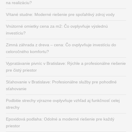
na realizáciu?
Vŕtané studne: Moderné riešenie pre spoľahlivý zdroj vody
Vnútorné omietky cena za m2: Čo ovplyvňuje výslednú
investíciu?
Zimná záhrada z dreva – cena: Čo ovplyvňuje investíciu do
celoročného komfortu?
Vypratávanie pivníc v Bratislave: Rýchle a profesionálne riešenie
pre čistý priestor
Sťahovanie v Bratislave: Profesionálne služby pre pohodlné
sťahovanie
Podbitie strechy výrazne ovplyvňuje vzhľad aj funkčnosť celej
strechy
Epoxidová podlaha: Odolné a moderné riešenie pre každý
priestor