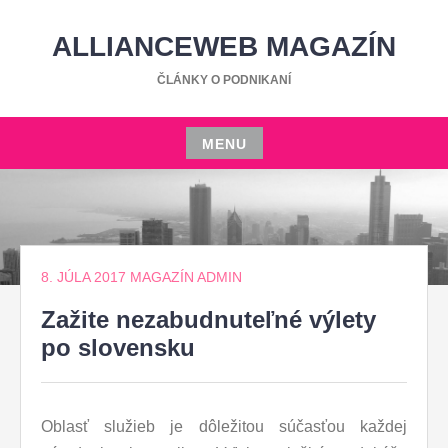
Skip
to
ALLIANCEWEB MAGAZÍN
content
ČLÁNKY O PODNIKANÍ
MENU
Skip
to
content
8. JÚLA 2017
MAGAZÍN ADMIN
Zažite nezabudnuteľné výlety
po slovensku
Oblasť služieb je dôležitou súčasťou každej