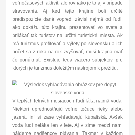
voľnočasových aktivít, ale rovnako je to aj v prípade
stravovania. Aj keď tejto krajine boli určité
predispozície dané vopred, závisí najmä od ľudí,
ako dokážu túto krajinu prezentovať vo svete a
prilákať tak turistov na určité turistické miesta. Ak
má turizmus profitovať a výlety po slovensku a ich
počet sa z roka na rok zvyšovať, musí krajina mať
čo ponúknuť. Existuje teda viacero subjektov, pre
ktorých je turizmus dôležitým nástrojom k prežitiu.
V teplých letných mesiacoch ľudí láka najmä voda.
Niektorí uprednostňujú voľne tečúce rieky alebo
jazerá, iní si zase vyhľadávajú kúpaliská. Avšak
voda ľudí neláka len v lete. Aj v zime medzi nami
nájdeme nadšencov plávania. Takmer v každom