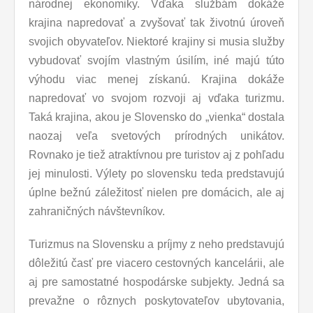
národnej ekonomiky. Vďaka službám dokáže
krajina napredovať a zvyšovať tak životnú úroveň
svojich obyvateľov. Niektoré krajiny si musia služby
vybudovať svojím vlastným úsilím, iné majú túto
výhodu viac menej získanú. Krajina dokáže
napredovať vo svojom rozvoji aj vďaka turizmu.
Taká krajina, akou je Slovensko do „vienka“ dostala
naozaj veľa svetových prírodných unikátov.
Rovnako je tiež atraktívnou pre turistov aj z pohľadu
jej minulosti. Výlety po slovensku teda predstavujú
úplne bežnú záležitosť nielen pre domácich, ale aj
zahraničných návštevníkov.
Turizmus na Slovensku a príjmy z neho predstavujú
dôležitú časť pre viacero cestovných kancelárii, ale
aj pre samostatné hospodárske subjekty. Jedná sa
prevažne o rôznych poskytovateľov ubytovania,