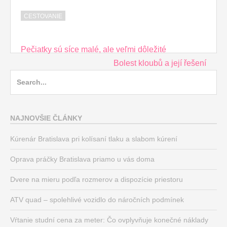
CESTOVANIE
Post
Pečiatky sú síce malé, ale veľmi dôležité
navigation
Bolest kloubů a její řešení
Search
for:
NAJNOVŠIE ČLÁNKY
Kúrenár Bratislava pri kolísaní tlaku a slabom kúrení
Oprava práčky Bratislava priamo u vás doma
Dvere na mieru podľa rozmerov a dispozície priestoru
ATV quad – spolehlivé vozidlo do náročních podmínek
Vŕtanie studní cena za meter: Čo ovplyvňuje konečné náklady