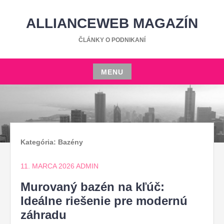
Skip
to
ALLIANCEWEB MAGAZÍN
content
ČLÁNKY O PODNIKANÍ
MENU
Skip
to
content
Kategória:
Bazény
11. MARCA 2026
ADMIN
Murovaný bazén na kľúč:
Ideálne riešenie pre modernú
záhradu