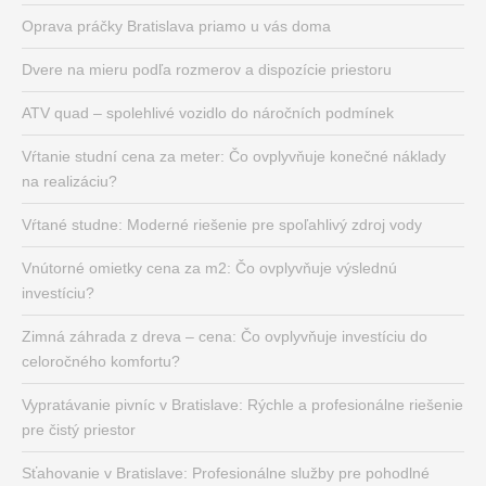
Oprava práčky Bratislava priamo u vás doma
Dvere na mieru podľa rozmerov a dispozície priestoru
ATV quad – spolehlivé vozidlo do náročních podmínek
Vŕtanie studní cena za meter: Čo ovplyvňuje konečné náklady
na realizáciu?
Vŕtané studne: Moderné riešenie pre spoľahlivý zdroj vody
Vnútorné omietky cena za m2: Čo ovplyvňuje výslednú
investíciu?
Zimná záhrada z dreva – cena: Čo ovplyvňuje investíciu do
celoročného komfortu?
Vypratávanie pivníc v Bratislave: Rýchle a profesionálne riešenie
pre čistý priestor
Sťahovanie v Bratislave: Profesionálne služby pre pohodlné