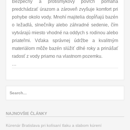
Bezpečný a protišmykový povrch pomáha
predchádzať úrazom a zároveň zvyšuje komfort pri
pohybe okolo vody. Mnohí majitelia dopĺňajú bazén
o ležadlá, slnečníky alebo záhradné sedenie, čím
vytvárajú miesto vhodné na oddych s rodinou alebo
priateľmi. Vďaka správnej údržbe a kvalitným
materiálom môže bazén slúžiť dlhé roky a prinášať
radosť z vody priamo na vlastnom pozemku.
…
Search
for:
NAJNOVŠIE ČLÁNKY
Kúrenár Bratislava pri kolísaní tlaku a slabom kúrení