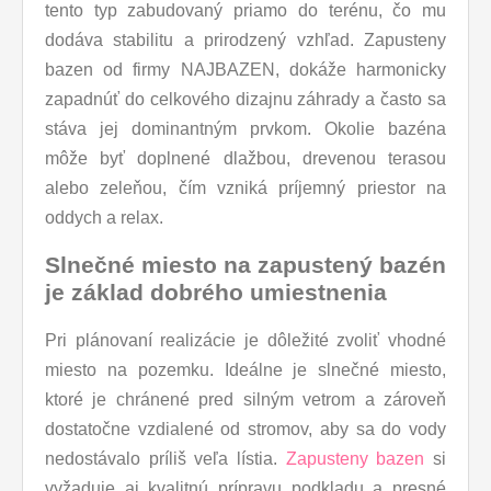
tento typ zabudovaný priamo do terénu, čo mu
dodáva stabilitu a prirodzený vzhľad. Zapusteny
bazen od firmy NAJBAZEN, dokáže harmonicky
zapadnúť do celkového dizajnu záhrady a často sa
stáva jej dominantným prvkom. Okolie bazéna
môže byť doplnené dlažbou, drevenou terasou
alebo zeleňou, čím vzniká príjemný priestor na
oddych a relax.
Slnečné miesto na zapustený bazén
je základ dobrého umiestnenia
Pri plánovaní realizácie je dôležité zvoliť vhodné
miesto na pozemku. Ideálne je slnečné miesto,
ktoré je chránené pred silným vetrom a zároveň
dostatočne vzdialené od stromov, aby sa do vody
nedostávalo príliš veľa lístia.
Zapusteny bazen
si
vyžaduje aj kvalitnú prípravu podkladu a presné