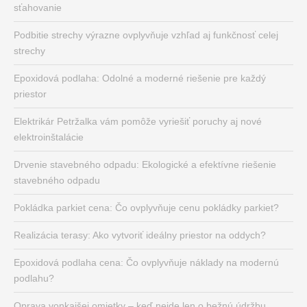
sťahovanie
Podbitie strechy výrazne ovplyvňuje vzhľad aj funkčnosť celej
strechy
Epoxidová podlaha: Odolné a moderné riešenie pre každý
priestor
Elektrikár Petržalka vám pomôže vyriešiť poruchy aj nové
elektroinštalácie
Drvenie stavebného odpadu: Ekologické a efektívne riešenie
stavebného odpadu
Pokládka parkiet cena: Čo ovplyvňuje cenu pokládky parkiet?
Realizácia terasy: Ako vytvoriť ideálny priestor na oddych?
Epoxidová podlaha cena: Čo ovplyvňuje náklady na modernú
podlahu?
Oprava vonkajšej omietky – keď nejde len o bežnú údržbu