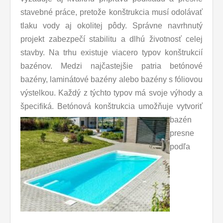
stavebné práce, pretože konštrukcia musí odolávať
tlaku vody aj okolitej pôdy. Správne navrhnutý
projekt zabezpečí stabilitu a dlhú životnosť celej
stavby. Na trhu existuje viacero typov konštrukcií
bazénov. Medzi najčastejšie patria betónové
bazény, laminátové bazény alebo bazény s fóliovou
výstelkou. Každý z týchto typov má svoje výhody a
špecifiká.
Betónová konštrukcia umožňuje vytvoriť
bazén
presne
podľa