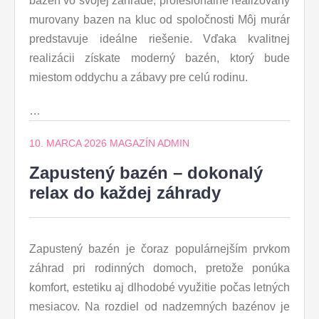
bazén vo svojej záhrade, profesionálne realizovaný
murovany bazen na kluc od spoločnosti Môj murár
predstavuje ideálne riešenie. Vďaka kvalitnej
realizácii získate moderný bazén, ktorý bude
miestom oddychu a zábavy pre celú rodinu.
…
10. MARCA 2026
MAGAZÍN ADMIN
Zapustený bazén – dokonalý
relax do každej záhrady
Zapustený bazén je čoraz populárnejším prvkom
záhrad pri rodinných domoch, pretože ponúka
komfort, estetiku aj dlhodobé využitie počas letných
mesiacov. Na rozdiel od nadzemných bazénov je