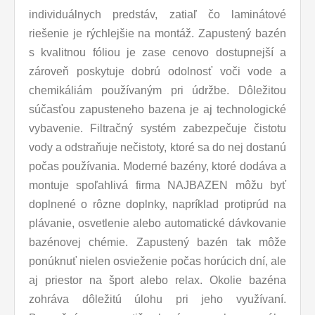
individuálnych predstáv, zatiaľ čo laminátové
riešenie je rýchlejšie na montáž. Zapustený bazén
s kvalitnou fóliou je zase cenovo dostupnejší a
zároveň poskytuje dobrú odolnosť voči vode a
chemikáliám používaným pri údržbe. Dôležitou
súčasťou zapusteneho bazena je aj technologické
vybavenie. Filtračný systém zabezpečuje čistotu
vody a odstraňuje nečistoty, ktoré sa do nej dostanú
počas používania. Moderné bazény, ktoré dodáva a
montuje spoľahlivá firma NAJBAZEN môžu byť
doplnené o rôzne doplnky, napríklad protiprúd na
plávanie, osvetlenie alebo automatické dávkovanie
bazénovej chémie. Zapustený bazén tak môže
ponúknuť nielen osvieženie počas horúcich dní, ale
aj priestor na šport alebo relax. Okolie bazéna
zohráva dôležitú úlohu pri jeho využívaní.