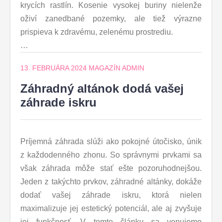
krycích rastlín. Kosenie vysokej buriny nielenže
oživí zanedbané pozemky, ale tiež výrazne
prispieva k zdravému, zelenému prostrediu.
…
13. FEBRUÁRA 2024
MAGAZÍN ADMIN
Záhradný altánok dodá vašej
záhrade iskru
Príjemná záhrada slúži ako pokojné útočisko, únik
z každodenného zhonu. So správnymi prvkami sa
však záhrada môže stať ešte pozoruhodnejšou.
Jeden z takýchto prvkov, záhradné altánky, dokáže
dodať vašej záhrade iskru, ktorá nielen
maximalizuje jej estetický potenciál, ale aj zvyšuje
jej funkčnosť. V tomto článku sa venujeme