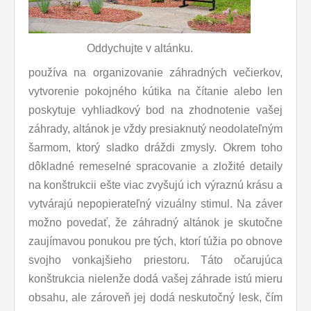
Oddychujte v altánku.
používa na organizovanie záhradných večierkov,
vytvorenie pokojného kútika na čítanie alebo len
poskytuje vyhliadkový bod na zhodnotenie vašej
záhrady, altánok je vždy presiaknutý neodolateľným
šarmom, ktorý sladko dráždi zmysly. Okrem toho
dôkladné remeselné spracovanie a zložité detaily
na konštrukcii ešte viac zvyšujú ich výraznú krásu a
vytvárajú nepopierateľný vizuálny stimul. Na záver
možno povedať, že záhradný altánok je skutočne
zaujímavou ponukou pre tých, ktorí túžia po obnove
svojho vonkajšieho priestoru. Táto očarujúca
konštrukcia nielenže dodá vašej záhrade istú mieru
obsahu, ale zároveň jej dodá neskutočný lesk, čím