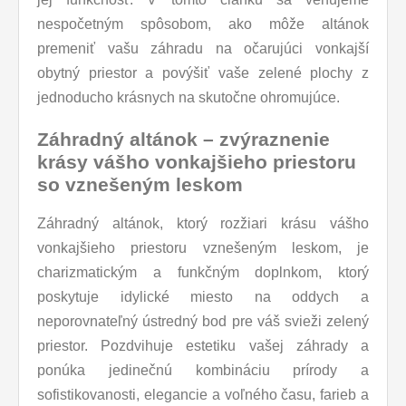
nespočetným spôsobom, ako môže altánok
premeniť vašu záhradu na očarujúci vonkajší
obytný priestor a povýšiť vaše zelené plochy z
jednoducho krásnych na skutočne ohromujúce.
Záhradný altánok – zvýraznenie
krásy vášho vonkajšieho priestoru
so vznešeným leskom
Záhradný altánok, ktorý rozžiari krásu vášho
vonkajšieho priestoru vznešeným leskom, je
charizmatickým a funkčným doplnkom, ktorý
poskytuje idylické miesto na oddych a
neporovnateľný ústredný bod pre váš svieži zelený
priestor. Pozdvihuje estetiku vašej záhrady a
ponúka jedinečnú kombináciu prírody a
sofistikovanosti, elegancie a voľného času, farieb a