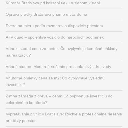
Kúrenár Bratislava pri kolísaní tlaku a slabom kúrení
Oprava práčky Bratislava priamo u vás doma
Dvere na mieru podľa rozmerov a dispozície priestoru
ATV quad – spolehlivé vozidlo do náročních podmínek
Vŕtanie studní cena za meter: Čo ovplyvňuje konečné náklady
na realizáciu?
Vŕtané studne: Moderné riešenie pre spoľahlivý zdroj vody
Vnútorné omietky cena za m2: Čo ovplyvňuje výslednú
investíciu?
Zimná záhrada z dreva – cena: Čo ovplyvňuje investíciu do
celoročného komfortu?
Vypratávanie pivníc v Bratislave: Rýchle a profesionálne riešenie
pre čistý priestor