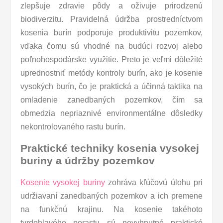
zlepšuje zdravie pôdy a oživuje prirodzenú
biodiverzitu. Pravidelná údržba prostredníctvom
kosenia burín podporuje produktivitu pozemkov,
vďaka čomu sú vhodné na budúci rozvoj alebo
poľnohospodárske využitie. Preto je veľmi dôležité
uprednostniť metódy kontroly burín, ako je kosenie
vysokých burín, čo je praktická a účinná taktika na
omladenie zanedbaných pozemkov, čím sa
obmedzia nepriaznivé environmentálne dôsledky
nekontrolovaného rastu burín.
Praktické techniky kosenia vysokej
buriny a údržby pozemkov
Kosenie vysokej buriny
zohráva kľúčovú úlohu pri
udržiavaní zanedbaných pozemkov a ich premene
na funkčnú krajinu. Na kosenie takéhoto
tvrdohlavého porastu sú nevyhnutné praktické