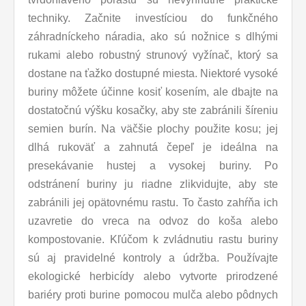
techniky. Začnite investíciou do funkčného
záhradníckeho náradia, ako sú nožnice s dlhými
rukami alebo robustný strunový vyžínač, ktorý sa
dostane na ťažko dostupné miesta. Niektoré vysoké
buriny môžete účinne kosiť kosením, ale dbajte na
dostatočnú výšku kosačky, aby ste zabránili šíreniu
semien burín. Na väčšie plochy použite kosu; jej
dlhá rukoväť a zahnutá čepeľ je ideálna na
presekávanie hustej a vysokej buriny. Po
odstránení buriny ju riadne zlikvidujte, aby ste
zabránili jej opätovnému rastu. To často zahŕňa ich
uzavretie do vreca na odvoz do koša alebo
kompostovanie. Kľúčom k zvládnutiu rastu buriny
sú aj pravidelné kontroly a údržba. Používajte
ekologické herbicídy alebo vytvorte prirodzené
bariéry proti burine pomocou mulča alebo pôdnych