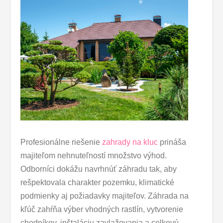
Profesionálne riešenie
zahrady na kluc
prináša
majiteľom nehnuteľností množstvo výhod.
Odborníci dokážu navrhnúť záhradu tak, aby
rešpektovala charakter pozemku, klimatické
podmienky aj požiadavky majiteľov. Záhrada na
kľúč zahŕňa výber vhodných rastlín, vytvorenie
chodníkov, inštaláciu zavlažovania a celkovú