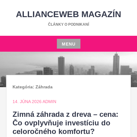
Skip
to
ALLIANCEWEB MAGAZÍN
content
ČLÁNKY O PODNIKANÍ
MENU
Skip
to
content
Kategória:
Záhrada
14. JÚNA 2026
ADMIN
Zimná záhrada z dreva – cena:
Čo ovplyvňuje investíciu do
celoročného komfortu?