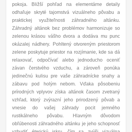
pokoja. Bližší pohľad na elementárne detaily
odhaľuje skryté tajomstvá vizuálneho pôvabu a
praktickej využiteľnosti záhradného altánku.
Záhradný altánok bez problémov harmonizuje so
zelenou krásou vášho dvora a dodáva mu punc
okázalej nádhery. Pohltený otvoreným priestorom
zelene poskytuje priestor na rozjímanie, kde sa dá
relaxovať, odpočívať alebo jednoducho oceniť
závan čerstvého vzduchu, a zároveň ponúka
jedinečnú kulisu pre vaše záhradnícke snahy a
zábavu pod holým nebom. Vďaka pôsobeniu
prírodných vplyvov získa altánok časom zvetraný
vzhľad, ktorý zvýrazní jeho prirodzený pôvab a
vnesie do vašej záhrady pocit jemného
rustikálneho pôvabu. Hlavným dôvodom
obľúbenosti záhradného altánku je jeho schopnosť
vzbudiť éterickú iskru, čím sa zvýši vizuálna