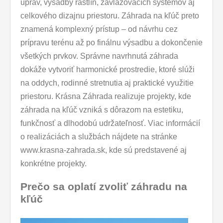
úprav, výsadby rastlín, zavlažovacích systémov aj
celkového dizajnu priestoru. Záhrada na kľúč preto
znamená komplexný prístup – od návrhu cez
prípravu terénu až po finálnu výsadbu a dokončenie
všetkých prvkov. Správne navrhnutá záhrada
dokáže vytvoriť harmonické prostredie, ktoré slúži
na oddych, rodinné stretnutia aj praktické využitie
priestoru. Krásna Záhrada realizuje projekty, kde
záhrada na kľúč vzniká s dôrazom na estetiku,
funkčnosť a dlhodobú udržateľnosť. Viac informácií
o realizáciách a službách nájdete na stránke
www.krasna-zahrada.sk, kde sú predstavené aj
konkrétne projekty.
Prečo sa oplatí zvoliť záhradu na
kľúč