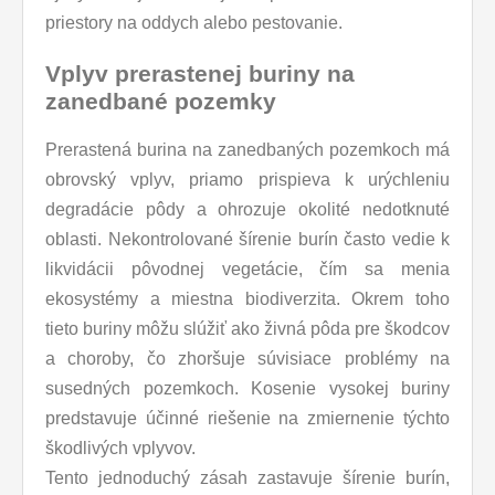
priestory na oddych alebo pestovanie.
Vplyv prerastenej buriny na
zanedbané pozemky
Prerastená burina na zanedbaných pozemkoch má
obrovský vplyv, priamo prispieva k urýchleniu
degradácie pôdy a ohrozuje okolité nedotknuté
oblasti. Nekontrolované šírenie burín často vedie k
likvidácii pôvodnej vegetácie, čím sa menia
ekosystémy a miestna biodiverzita. Okrem toho
tieto buriny môžu slúžiť ako živná pôda pre škodcov
a choroby, čo zhoršuje súvisiace problémy na
susedných pozemkoch. Kosenie vysokej buriny
predstavuje účinné riešenie na zmiernenie týchto
škodlivých vplyvov.
Tento jednoduchý zásah zastavuje šírenie burín,