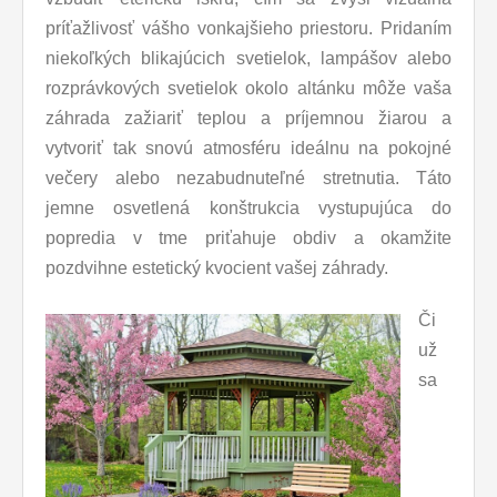
príťažlivosť vášho vonkajšieho priestoru. Pridaním
niekoľkých blikajúcich svetielok, lampášov alebo
rozprávkových svetielok okolo altánku môže vaša
záhrada zažiariť teplou a príjemnou žiarou a
vytvoriť tak snovú atmosféru ideálnu na pokojné
večery alebo nezabudnuteľné stretnutia. Táto
jemne osvetlená konštrukcia vystupujúca do
popredia v tme priťahuje obdiv a okamžite
pozdvihne estetický kvocient vašej záhrady.
Či
už
sa