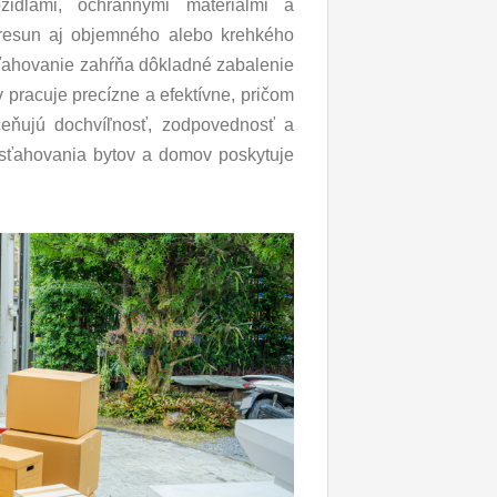
ozidlami, ochrannými materiálmi a
resun aj objemného alebo krehkého
sťahovanie zahŕňa dôkladné zabalenie
 pracuje precízne a efektívne, pričom
ceňujú dochvíľnosť, zodpovednosť a
 sťahovania bytov a domov poskytuje