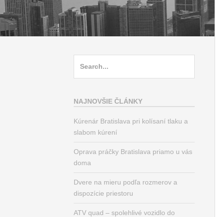
Search
for:
NAJNOVŠIE ČLÁNKY
Kúrenár Bratislava pri kolísaní tlaku a
slabom kúrení
Oprava práčky Bratislava priamo u vás
doma
Dvere na mieru podľa rozmerov a
dispozície priestoru
ATV quad – spolehlivé vozidlo do