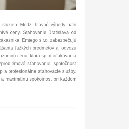
 služieb. Medzi hlavné výhody patrí
znivé ceny. Stahovanie Bratislava od
zákazníka. Emtego s.r.o. zabezpečujú
nášania ťažkých predmetov aj odvozu
rozumnú cenu, ktorá splní očakávania
zproblémové sťahovanie, spoločnosť
up a profesionálne sťahovacie služby,
iu a maximálnu spokojnosť pri každom