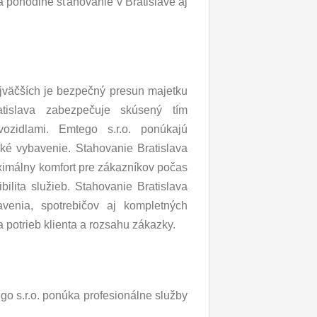
 pohodlné sťahovanie v Bratislave aj
ajväčších je bezpečný presun majetku
atislava zabezpečuje skúsený tím
zidlami. Emtego s.r.o. ponúkajú
ické vybavenie. Stahovanie Bratislava
ximálny komfort pre zákazníkov počas
bilita služieb. Stahovanie Bratislava
venia, spotrebičov aj kompletných
 potrieb klienta a rozsahu zákazky.
go s.r.o. ponúka profesionálne služby