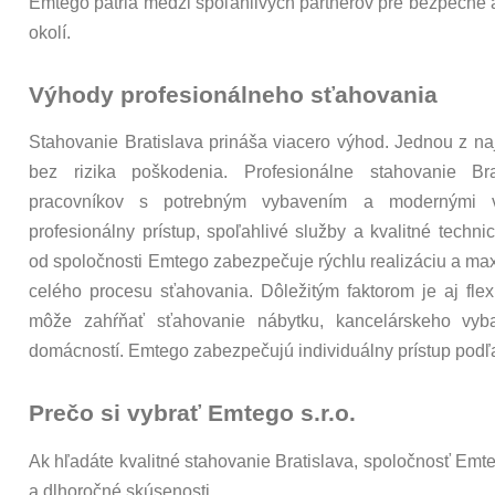
Emtego patria medzi spoľahlivých partnerov pre bezpečné a
okolí.
Výhody profesionálneho sťahovania
Stahovanie Bratislava prináša viacero výhod. Jednou z n
bez rizika poškodenia. Profesionálne stahovanie Br
pracovníkov s potrebným vybavením a modernými vo
profesionálny prístup, spoľahlivé služby a kvalitné techn
od spoločnosti Emtego zabezpečuje rýchlu realizáciu a ma
celého procesu sťahovania. Dôležitým faktorom je aj flexi
môže zahŕňať sťahovanie nábytku, kancelárskeho vyba
domácností. Emtego zabezpečujú individuálny prístup podľa
Prečo si vybrať Emtego s.r.o.
Ak hľadáte kvalitné stahovanie Bratislava, spoločnosť Emte
a dlhoročné skúsenosti.