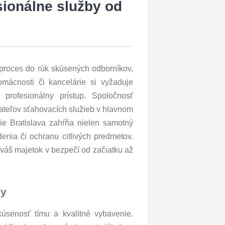
sionálne služby od
ý proces do rúk skúsených odborníkov,
mácnosti či kancelárie si vyžaduje
profesionálny prístup. Spoločnosť
vateľov sťahovacích služieb v hlavnom
e Bratislava zahŕňa nielen samotný
enia či ochranu citlivých predmetov.
 váš majetok v bezpečí od začiatku až
my
skúsenosť tímu a kvalitné vybavenie.