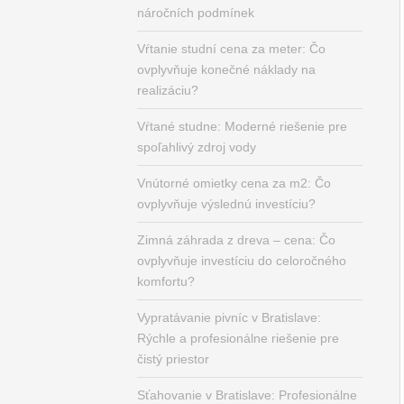
náročních podmínek
Vŕtanie studní cena za meter: Čo
ovplyvňuje konečné náklady na
realizáciu?
Vŕtané studne: Moderné riešenie pre
spoľahlivý zdroj vody
Vnútorné omietky cena za m2: Čo
ovplyvňuje výslednú investíciu?
Zimná záhrada z dreva – cena: Čo
ovplyvňuje investíciu do celoročného
komfortu?
Vypratávanie pivníc v Bratislave:
Rýchle a profesionálne riešenie pre
čistý priestor
Sťahovanie v Bratislave: Profesionálne