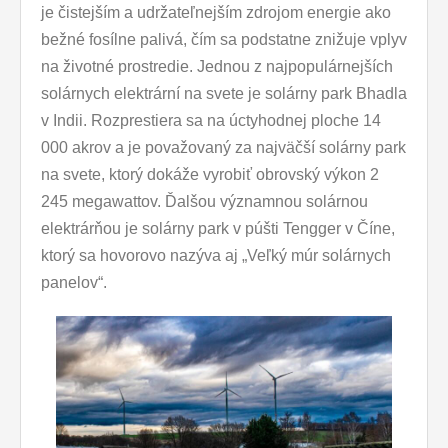
je čistejším a udržateľnejším zdrojom energie ako
bežné fosílne palivá, čím sa podstatne znižuje vplyv
na životné prostredie. Jednou z najpopulárnejších
solárnych elektrární na svete je solárny park Bhadla
v Indii. Rozprestiera sa na úctyhodnej ploche 14
000 akrov a je považovaný za najväčší solárny park
na svete, ktorý dokáže vyrobiť obrovský výkon 2
245 megawattov. Ďalšou významnou solárnou
elektrárňou je solárny park v púšti Tengger v Číne,
ktorý sa hovorovo nazýva aj „Veľký múr solárnych
panelov“.