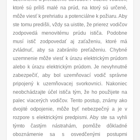
ktoré sú príliš malé na prúd, na ktorý sú určené,
môže viesť k prehriatiu a potenciálne k požiaru. Aby
ste tomu predišli, vždy sa uistite, že prierez vodičov
zodpovedá menovitému prúdu ističa. Podobne
musí istič zodpovedať aj zaťaženiu, ktoré má
zvládnuť, aby sa zabránilo preťaženiu. Chybné
uzemnenie môže viesť k úrazu elektrickým prúdom
alebo k úrazu elektrickým prúdom. Je nevyhnutné
zabezpečiť, aby bol uzemňovací vodič správne
pripojený k uzemňovacej svorkovnici. Nakoniec
neobchádzajte účel ističa tým, že ho použijete na
palec viacerých vodičov. Tento postup, známy ako
dvojité odpojenie, môže byť nebezpečný a je v
rozpore s elektrickými predpismi. Aby ste sa vyhli
týmto častým nástrahám, pomôže dôkladné
oboznámenie sa s osvedčenými postupmi