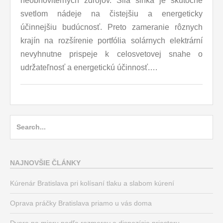
neobnoviteľných zdrojov. Sila slnka je skutočne
svetlom nádeje na čistejšiu a energeticky
účinnejšiu budúcnosť. Preto zameranie rôznych
krajín na rozšírenie portfólia solárnych elektrární
nevyhnutne prispeje k celosvetovej snahe o
udržateľnosť a energetickú účinnosť.…
Search
for:
NAJNOVŠIE ČLÁNKY
Kúrenár Bratislava pri kolísaní tlaku a slabom kúrení
Oprava práčky Bratislava priamo u vás doma
Dvere na mieru podľa rozmerov a dispozície priestoru