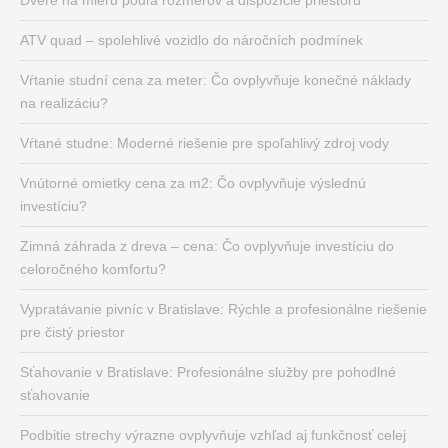
ATV quad – spolehlivé vozidlo do náročních podmínek
Vŕtanie studní cena za meter: Čo ovplyvňuje konečné náklady
na realizáciu?
Vŕtané studne: Moderné riešenie pre spoľahlivý zdroj vody
Vnútorné omietky cena za m2: Čo ovplyvňuje výslednú
investíciu?
Zimná záhrada z dreva – cena: Čo ovplyvňuje investíciu do
celoročného komfortu?
Vypratávanie pivníc v Bratislave: Rýchle a profesionálne riešenie
pre čistý priestor
Sťahovanie v Bratislave: Profesionálne služby pre pohodlné
sťahovanie
Podbitie strechy výrazne ovplyvňuje vzhľad aj funkčnosť celej