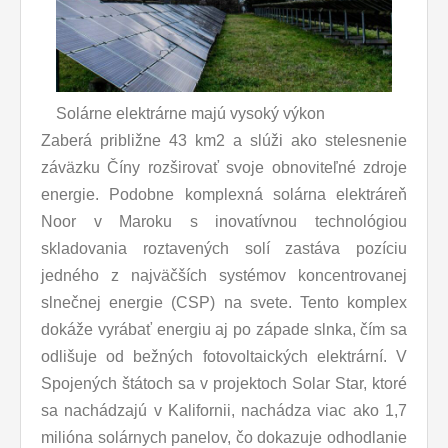
Solárne elektrárne majú vysoký výkon
Zaberá približne 43 km2 a slúži ako stelesnenie
záväzku Číny rozširovať svoje obnoviteľné zdroje
energie. Podobne komplexná solárna elektráreň
Noor v Maroku s inovatívnou technológiou
skladovania roztavených solí zastáva pozíciu
jedného z najväčších systémov koncentrovanej
slnečnej energie (CSP) na svete. Tento komplex
dokáže vyrábať energiu aj po západe slnka, čím sa
odlišuje od bežných fotovoltaických elektrární. V
Spojených štátoch sa v projektoch Solar Star, ktoré
sa nachádzajú v Kalifornii, nachádza viac ako 1,7
milióna solárnych panelov, čo dokazuje odhodlanie