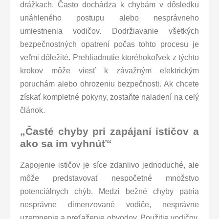
drážkach. Často dochádza k chybám v dôsledku
unáhleného postupu alebo nesprávneho
umiestnenia vodičov. Dodržiavanie všetkých
bezpečnostných opatrení počas tohto procesu je
veľmi dôležité. Prehliadnutie ktoréhokoľvek z týchto
krokov môže viesť k závažným elektrickým
poruchám alebo ohrozeniu bezpečnosti. Ak chcete
získať kompletné pokyny, zostaňte naladení na celý
článok.
„Časté chyby pri zapájaní ističov a
ako sa im vyhnúť“
Zapojenie ističov je síce zdanlivo jednoduché, ale
môže predstavovať nespočetné množstvo
potenciálnych chýb. Medzi bežné chyby patria
nesprávne dimenzované vodiče, nesprávne
uzemnenie a preťaženie obvodov. Použitie vodičov,