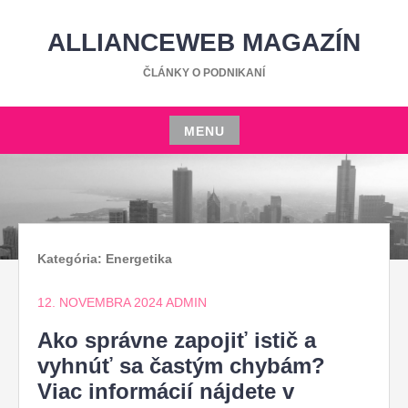
Skip
to
ALLIANCEWEB MAGAZÍN
content
ČLÁNKY O PODNIKANÍ
MENU
Skip
to
content
Kategória:
Energetika
12. NOVEMBRA 2024
ADMIN
Ako správne zapojiť istič a
vyhnúť sa častým chybám?
Viac informácií nájdete v