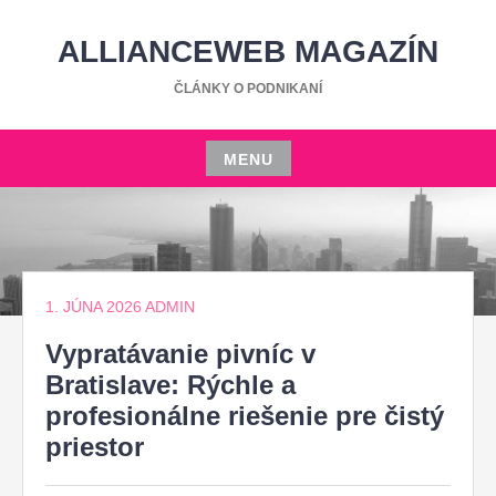
Skip
to
ALLIANCEWEB MAGAZÍN
content
ČLÁNKY O PODNIKANÍ
MENU
Skip
to
content
1. JÚNA 2026
ADMIN
Vypratávanie pivníc v
Bratislave: Rýchle a
profesionálne riešenie pre čistý
priestor