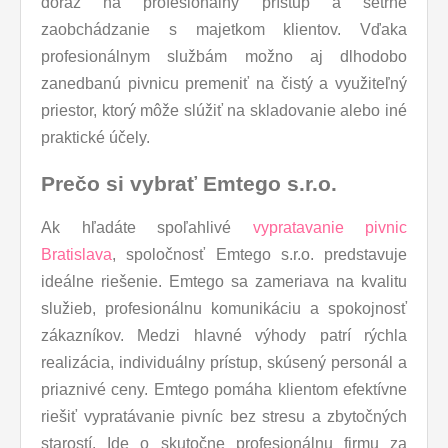
dôraz na profesionálny prístup a šetrné
zaobchádzanie s majetkom klientov. Vďaka
profesionálnym službám možno aj dlhodobo
zanedbanú pivnicu premeniť na čistý a využiteľný
priestor, ktorý môže slúžiť na skladovanie alebo iné
praktické účely.
Prečo si vybrať Emtego s.r.o.
Ak hľadáte spoľahlivé
vypratavanie pivnic
Bratislava
, spoločnosť Emtego s.r.o. predstavuje
ideálne riešenie. Emtego sa zameriava na kvalitu
služieb, profesionálnu komunikáciu a spokojnosť
zákazníkov. Medzi hlavné výhody patrí rýchla
realizácia, individuálny prístup, skúsený personál a
priaznivé ceny. Emtego pomáha klientom efektívne
riešiť vypratávanie pivníc bez stresu a zbytočných
starostí. Ide o skutočne profesionálnu firmu za