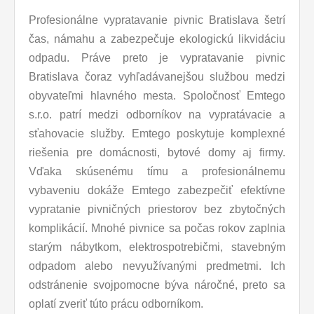
Profesionálne vypratavanie pivnic Bratislava šetrí
čas, námahu a zabezpečuje ekologickú likvidáciu
odpadu. Práve preto je vypratavanie pivnic
Bratislava čoraz vyhľadávanejšou službou medzi
obyvateľmi hlavného mesta. Spoločnosť Emtego
s.r.o. patrí medzi odborníkov na vypratávacie a
sťahovacie služby. Emtego poskytuje komplexné
riešenia pre domácnosti, bytové domy aj firmy.
Vďaka skúsenému tímu a profesionálnemu
vybaveniu dokáže Emtego zabezpečiť efektívne
vypratanie pivničných priestorov bez zbytočných
komplikácií. Mnohé pivnice sa počas rokov zaplnia
starým nábytkom, elektrospotrebičmi, stavebným
odpadom alebo nevyužívanými predmetmi. Ich
odstránenie svojpomocne býva náročné, preto sa
oplatí zveriť túto prácu odborníkom.