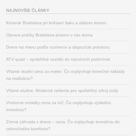
NAJNOVŠIE ČLÁNKY
Kúrenár Bratislava pri kolísaní tlaku a slabom kúrení
Oprava práčky Bratislava priamo u vás doma
Dvere na mieru podľa rozmerov a dispozície priestoru
ATV quad – spolehlivé vozidlo do náročních podmínek
Vŕtanie studní cena za meter: Čo ovplyvňuje konečné náklady
na realizáciu?
Vŕtané studne: Moderné riešenie pre spoľahlivý zdroj vody
Vnútorné omietky cena za m2: Čo ovplyvňuje výslednú
investíciu?
Zimná záhrada z dreva – cena: Čo ovplyvňuje investíciu do
celoročného komfortu?