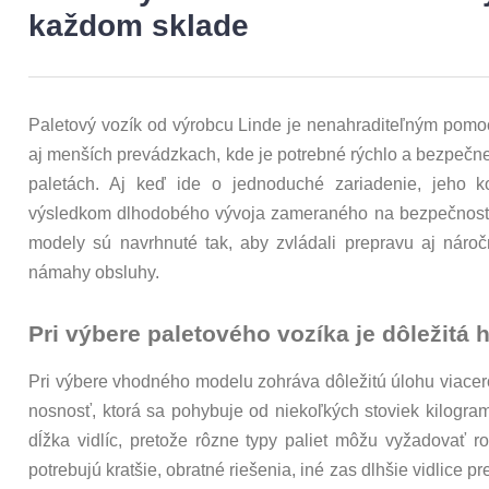
každom sklade
Paletový vozík od výrobcu Linde je nenahraditeľným pomo
aj menších prevádzkach, kde je potrebné rýchlo a bezpeč
paletách. Aj keď ide o jednoduché zariadenie, jeho k
výsledkom dlhodobého vývoja zameraného na bezpečnosť, s
modely sú navrhnuté tak, aby zvládali prepravu aj nároč
námahy obsluhy.
Pri výbere paletového vozíka je dôležitá
Pri výbere vhodného modelu zohráva dôležitú úlohu viacero
nosnosť, ktorá sa pohybuje od niekoľkých stoviek kilogram
dĺžka vidlíc, pretože rôzne typy paliet môžu vyžadovať r
potrebujú kratšie, obratné riešenia, iné zas dlhšie vidlice 