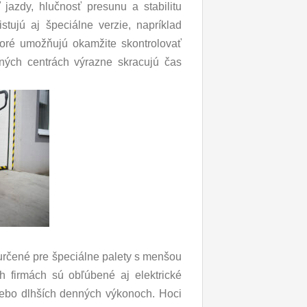
 jazdy, hlučnosť presunu a stabilitu
tujú aj špeciálne verzie, napríklad
oré umožňujú okamžite skontrolovať
čných centrách výrazne skracujú čas
 určené pre špeciálne palety s menšou
h firmách sú obľúbené aj elektrické
alebo dlhších denných výkonoch. Hoci