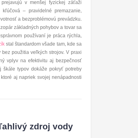
prejavujú v menšej fyzickej záťaži
a kľúčová – pravidelné premazanie,
životnosť a bezproblémovú prevádzku.
 zopár základných pohybov a tovar sa
správnom používaní je práca rýchla,
zík
stal štandardom všade tam, kde sa
 bez použitia veľkých strojov. V praxi
ý vplyv na efektivitu aj bezpečnosť
ej škále typov dokáže pokryť potreby
 ktoré aj napriek svojej nenápadnosti
ľahlivý zdroj vody