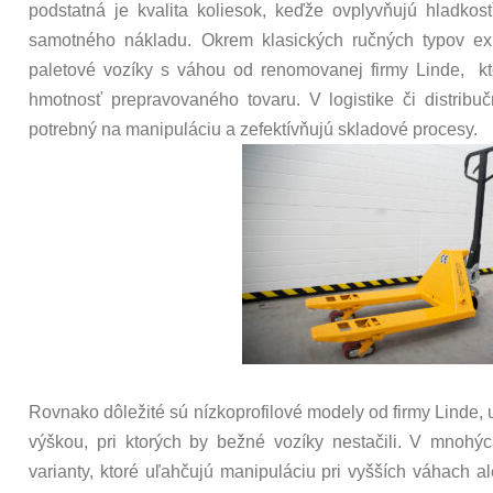
podstatná je kvalita koliesok, keďže ovplyvňujú hladkosť
samotného nákladu. Okrem klasických ručných typov exis
paletové vozíky s váhou od renomovanej firmy Linde, kt
hmotnosť prepravovaného tovaru. V logistike či distribu
potrebný na manipuláciu a zefektívňujú skladové procesy.
Rovnako dôležité sú nízkoprofilové modely od firmy Linde,
výškou, pri ktorých by bežné vozíky nestačili. V mnohýc
varianty, ktoré uľahčujú manipuláciu pri vyšších váhach 