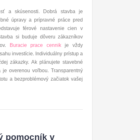
vosť a skúsenosti. Dobrá stavba je
vebné úpravy a prípravné práce pred
edstavuje férové nastavenie cien v
stavba si buduje dôveru zákazníkov
nov.
Buracie prace cennik
je vždy
ahu investície. Individuálny prístup a
dej zákazky. Ak plánujete stavebné
a je overenou voľbou. Transparentný
stotu a bezproblémový začiatok vašej
ný pomocník v