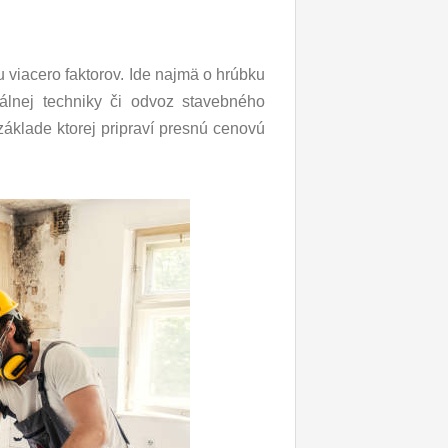
 viacero faktorov. Ide najmä o hrúbku
ciálnej techniky či odvoz stavebného
áklade ktorej pripraví presnú cenovú