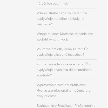
náročních podmínek
Vŕtanie studní cena za meter: Čo
ovplyvňuje konečné náklady na
realizáciu?
Vŕtané studne: Moderné riešenie pre
spoľahlivý zdroj vody
Vnútorné omietky cena za m2: Čo
ovplyvňuje výslednú investíciu?
Zimná záhrada z dreva – cena: Čo
ovplyvňuje investíciu do celoročného
komfortu?
Vypratávanie pivníc v Bratislave:
Rýchle a profesionálne riešenie pre
čistý priestor
Sťahovanie v Bratislave: Profesionálne