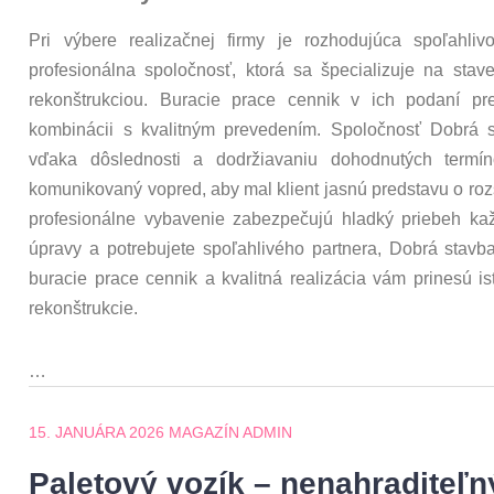
Pri výbere realizačnej firmy je rozhodujúca spoľahli
profesionálna spoločnosť, ktorá sa špecializuje na sta
rekonštrukciou. Buracie prace cennik v ich podaní pr
kombinácii s kvalitným prevedením. Spoločnosť Dobrá 
vďaka dôslednosti a dodržiavaniu dohodnutých termí
komunikovaný vopred, aby mal klient jasnú predstavu o rozs
profesionálne vybavenie zabezpečujú hladký priebeh kaž
úpravy a potrebujete spoľahlivého partnera, Dobrá stavb
buracie prace cennik a kvalitná realizácia vám prinesú i
rekonštrukcie.
…
15. JANUÁRA 2026
MAGAZÍN ADMIN
Paletový vozík – nenahraditeľ