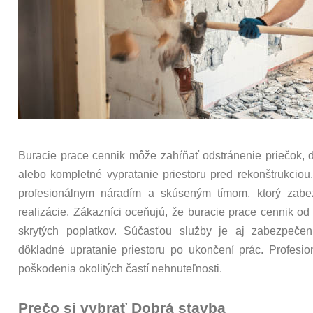
Buracie prace cennik môže zahŕňať odstránenie priečok, 
alebo kompletné vypratanie priestoru pred rekonštrukcio
profesionálnym náradím a skúseným tímom, ktorý zabe
realizácie. Zákazníci oceňujú, že buracie prace cennik od
skrytých poplatkov. Súčasťou služby je aj zabezpečen
dôkladné upratanie priestoru po ukončení prác. Profesio
poškodenia okolitých častí nehnuteľnosti.
Prečo si vybrať Dobrá stavba