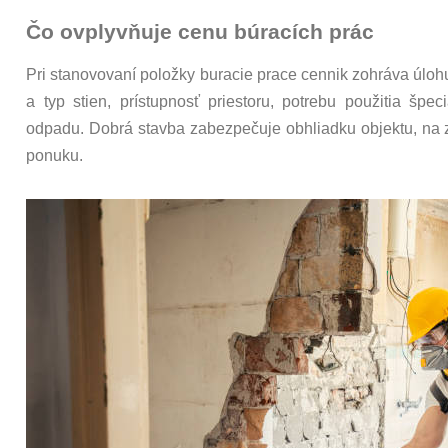
Čo ovplyvňuje cenu búracích prác
Pri stanovovaní položky buracie prace cennik zohráva úlohu
a typ stien, prístupnosť priestoru, potrebu použitia špe
odpadu. Dobrá stavba zabezpečuje obhliadku objektu, na z
ponuku.