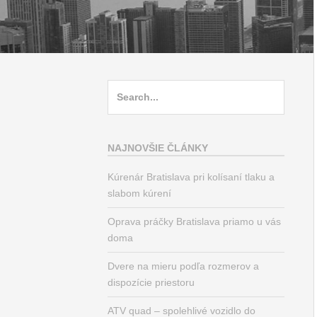
Search
for:
NAJNOVŠIE ČLÁNKY
Kúrenár Bratislava pri kolísaní tlaku a
slabom kúrení
Oprava práčky Bratislava priamo u vás
doma
Dvere na mieru podľa rozmerov a
dispozície priestoru
ATV quad – spolehlivé vozidlo do