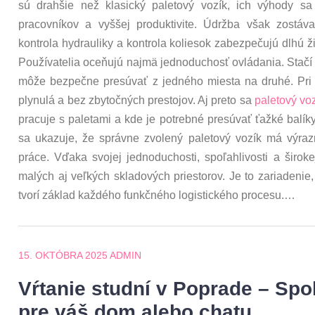
sú drahšie než klasický paletový vozík, ich výhody sa 
pracovníkov a vyššej produktivite. Údržba však zostáv
kontrola hydrauliky a kontrola koliesok zabezpečujú dlhú 
Používatelia oceňujú najmä jednoduchosť ovládania. Stačí
môže bezpečne presúvať z jedného miesta na druhé. Pri 
plynulá a bez zbytočných prestojov. Aj preto sa
paletový vo
pracuje s paletami a kde je potrebné presúvať ťažké balíky
sa ukazuje, že správne zvolený paletový vozík má výrazn
práce. Vďaka svojej jednoduchosti, spoľahlivosti a širok
malých aj veľkých skladových priestorov. Je to zariadenie,
tvorí základ každého funkčného logistického procesu.…
15. OKTÓBRA 2025
ADMIN
Vŕtanie studní v Poprade – Spo
pre váš dom alebo chatu