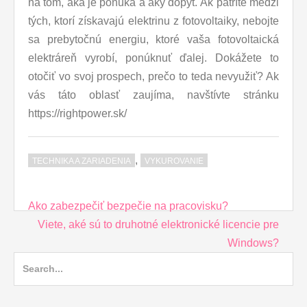
na tom, aká je ponuka a aký dopyt.
Ak patríte medzi
tých, ktorí získavajú elektrinu z fotovoltaiky, nebojte
sa prebytočnú energiu, ktoré vaša fotovoltaická
elektráreň vyrobí, ponúknuť ďalej. Dokážete to
otočiť vo svoj prospech, prečo to teda nevyužiť? Ak
vás táto oblasť zaujíma, navštívte stránku
https://rightpower.sk/
,
TECHNIKA A ZARIADENIA
VYKUROVANIE
Post
Ako zabezpečiť bezpečie na pracovisku?
navigation
Viete, aké sú to druhotné elektronické licencie pre
Windows?
Search
for: