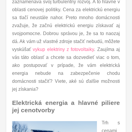
zaznamenáva svoj turbulentný rozvoj. A to hlavne v
oblasti cenovej politiky. Cena za elektrickú energiu
sa tlačí neustále nahor. Preto mnoho domácnosti
zvažuje, že začnú elektrickú energiu získavať aj
svojpomocne. Dobrou správou je, že sa to naozaj
dá. Ak vám už vlastné zdroje stačiť nebudú, môžete
vyskúšať
vykup elektriny z fotovoltaiky
. Zaujíma aj
vás táto oblasť a chcete sa dozvedieť viac o tom,
ako postupovať v prípade, že vám elektrická
energia nebude na zabezpečenie chodu
domácnosti stačiť? Viete, aké sú ďalšie možnosti
jej získania?
Elektrická energia a hlavné piliere
jej cenotvorby
Trh s
cenami