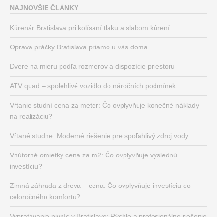
NAJNOVŠIE ČLÁNKY
Kúrenár Bratislava pri kolísaní tlaku a slabom kúrení
Oprava práčky Bratislava priamo u vás doma
Dvere na mieru podľa rozmerov a dispozície priestoru
ATV quad – spolehlivé vozidlo do náročních podmínek
Vŕtanie studní cena za meter: Čo ovplyvňuje konečné náklady
na realizáciu?
Vŕtané studne: Moderné riešenie pre spoľahlivý zdroj vody
Vnútorné omietky cena za m2: Čo ovplyvňuje výslednú
investíciu?
Zimná záhrada z dreva – cena: Čo ovplyvňuje investíciu do
celoročného komfortu?
Vypratávanie pivníc v Bratislave: Rýchle a profesionálne riešenie