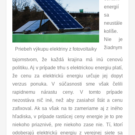
energií
sa
neustále
kolíše.
Nie je
žiadnym
Priebeh výkupu elektriny z fotovoltaiky
tajomstvom, že každá krajina má inú cenovú
politiku. Aj v prípade trhu s elektrickou energiu platí,
že cenu za elektrickú energiu určuje jej dopyt
verzus ponuka. V súčasnosti sme však čelili
rapidnemu nárastu ceny. V tomto prípade
nezostáva nič iné, než aby zasiahol štát a cenu
zafixoval. Ak sa však na to zameriame aj z iného
hľadiska, v prípade rastúcej ceny energie je to pre
niekoho priaznivé, pre niekoho zase nie. Tí, ktorí
odoberajú elektrickú energiu z verejnej siete sa