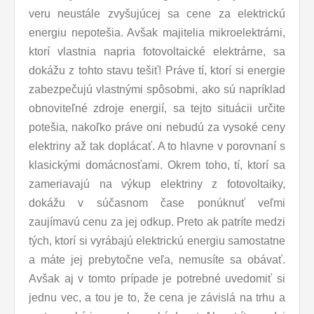
veru neustále zvyšujúcej sa cene za elektrickú
energiu nepotešia. Avšak majitelia mikroelektrárni,
ktorí vlastnia napria fotovoltaické elektrárne, sa
dokážu z tohto stavu tešiť! Práve tí, ktorí si energie
zabezpečujú vlastnými spôsobmi, ako sú napríklad
obnoviteľné zdroje energií, sa tejto situácii určite
potešia, nakoľko práve oni nebudú za vysoké ceny
elektriny až tak doplácať. A to hlavne v porovnaní s
klasickými domácnosťami. Okrem toho, tí, ktorí sa
zameriavajú na výkup elektriny z fotovoltaiky,
dokážu v súčasnom čase ponúknuť veľmi
zaujímavú cenu za jej odkup. Preto ak patríte medzi
tých, ktorí si vyrábajú elektrickú energiu samostatne
a máte jej prebytočne veľa, nemusíte sa obávať.
Avšak aj v tomto prípade je potrebné uvedomiť si
jednu vec, a tou je to, že cena je závislá na trhu a