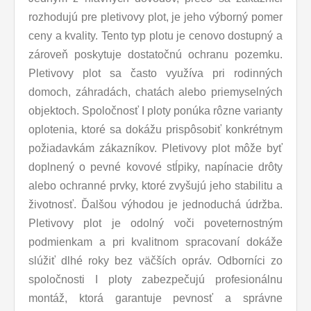
rozhodujú pre pletivovy plot, je jeho výborný pomer
ceny a kvality. Tento typ plotu je cenovo dostupný a
zároveň poskytuje dostatočnú ochranu pozemku.
Pletivovy plot sa často využíva pri rodinných
domoch, záhradách, chatách alebo priemyselných
objektoch. Spoločnosť I ploty ponúka rôzne varianty
oplotenia, ktoré sa dokážu prispôsobiť konkrétnym
požiadavkám zákazníkov. Pletivovy plot môže byť
doplnený o pevné kovové stĺpiky, napínacie drôty
alebo ochranné prvky, ktoré zvyšujú jeho stabilitu a
životnosť. Ďalšou výhodou je jednoduchá údržba.
Pletivovy plot je odolný voči poveternostným
podmienkam a pri kvalitnom spracovaní dokáže
slúžiť dlhé roky bez väčších opráv. Odborníci zo
spoločnosti I ploty zabezpečujú profesionálnu
montáž, ktorá garantuje pevnosť a správne