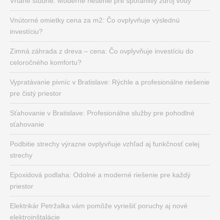
Vŕtané studne: Moderné riešenie pre spoľahlivý zdroj vody
Vnútorné omietky cena za m2: Čo ovplyvňuje výslednú
investíciu?
Zimná záhrada z dreva – cena: Čo ovplyvňuje investíciu do
celoročného komfortu?
Vypratávanie pivníc v Bratislave: Rýchle a profesionálne riešenie
pre čistý priestor
Sťahovanie v Bratislave: Profesionálne služby pre pohodlné
sťahovanie
Podbitie strechy výrazne ovplyvňuje vzhľad aj funkčnosť celej
strechy
Epoxidová podlaha: Odolné a moderné riešenie pre každý
priestor
Elektrikár Petržalka vám pomôže vyriešiť poruchy aj nové
elektroinštalácie