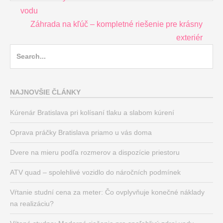
navigation
vodu
Záhrada na kľúč – kompletné riešenie pre krásny
exteriér
Search
for:
NAJNOVŠIE ČLÁNKY
Kúrenár Bratislava pri kolísaní tlaku a slabom kúrení
Oprava práčky Bratislava priamo u vás doma
Dvere na mieru podľa rozmerov a dispozície priestoru
ATV quad – spolehlivé vozidlo do náročních podmínek
Vŕtanie studní cena za meter: Čo ovplyvňuje konečné náklady
na realizáciu?