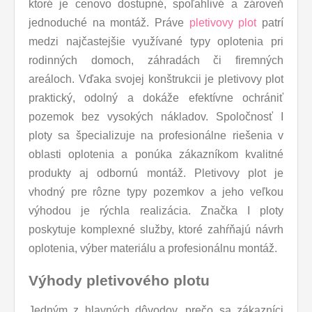
ktoré je cenovo dostupné, spoľahlivé a zároveň
jednoduché na montáž. Práve
pletivovy plot
patrí
medzi najčastejšie využívané typy oplotenia pri
rodinných domoch, záhradách či firemných
areáloch. Vďaka svojej konštrukcii je pletivovy plot
praktický, odolný a dokáže efektívne ochrániť
pozemok bez vysokých nákladov. Spoločnosť I
ploty sa špecializuje na profesionálne riešenia v
oblasti oplotenia a ponúka zákazníkom kvalitné
produkty aj odbornú montáž. Pletivovy plot je
vhodný pre rôzne typy pozemkov a jeho veľkou
výhodou je rýchla realizácia. Značka I ploty
poskytuje komplexné služby, ktoré zahŕňajú návrh
oplotenia, výber materiálu a profesionálnu montáž.
Výhody pletivového plotu
Jedným z hlavných dôvodov, prečo sa zákazníci