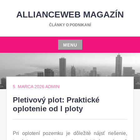
Skip
to
ALLIANCEWEB MAGAZÍN
content
ČLÁNKY O PODNIKANÍ
MENU
Skip
to
content
5. MARCA 2026
ADMIN
Pletivový plot: Praktické
oplotenie od I ploty
Pri oplotení pozemku je dôležité nájsť riešenie,