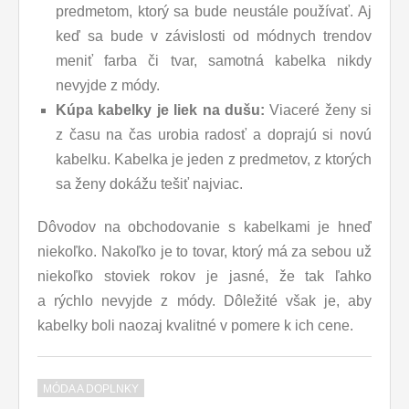
predmetom, ktorý sa bude neustále používať. Aj
keď sa bude v závislosti od módnych trendov
meniť farba či tvar, samotná kabelka nikdy
nevyjde z módy.
Kúpa kabelky je liek na dušu:
Viaceré ženy si
z času na čas urobia radosť a doprajú si novú
kabelku. Kabelka je jeden z predmetov, z ktorých
sa ženy dokážu tešiť najviac.
Dôvodov na obchodovanie s kabelkami je hneď
niekoľko. Nakoľko je to tovar, ktorý má za sebou už
niekoľko stoviek rokov je jasné, že tak ľahko
a rýchlo nevyjde z módy. Dôležité však je, aby
kabelky boli naozaj kvalitné v pomere k ich cene.
MÓDA A DOPLNKY