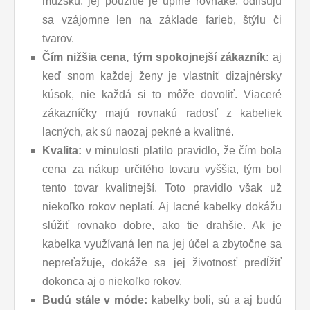
mužskú, jej použitie je úplne rovnaké, odlišujú
sa vzájomne len na základe farieb, štýlu či
tvarov.
Čím nižšia cena, tým spokojnejší zákazník:
aj
keď snom každej ženy je vlastniť dizajnérsky
kúsok, nie každá si to môže dovoliť. Viaceré
zákazníčky majú rovnakú radosť z kabeliek
lacných, ak sú naozaj pekné a kvalitné.
Kvalita:
v minulosti platilo pravidlo, že čím bola
cena za nákup určitého tovaru vyššia, tým bol
tento tovar kvalitnejší. Toto pravidlo však už
niekoľko rokov neplatí. Aj lacné kabelky dokážu
slúžiť rovnako dobre, ako tie drahšie. Ak je
kabelka využívaná len na jej účel a zbytočne sa
nepreťažuje, dokáže sa jej životnosť predĺžiť
dokonca aj o niekoľko rokov.
Budú stále v móde:
kabelky boli, sú a aj budú