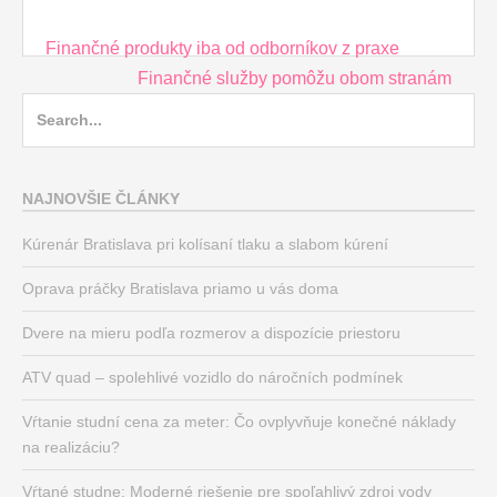
Post
Finančné produkty iba od odborníkov z praxe
navigation
Finančné služby pomôžu obom stranám
Search
for:
NAJNOVŠIE ČLÁNKY
Kúrenár Bratislava pri kolísaní tlaku a slabom kúrení
Oprava práčky Bratislava priamo u vás doma
Dvere na mieru podľa rozmerov a dispozície priestoru
ATV quad – spolehlivé vozidlo do náročních podmínek
Vŕtanie studní cena za meter: Čo ovplyvňuje konečné náklady
na realizáciu?
Vŕtané studne: Moderné riešenie pre spoľahlivý zdroj vody