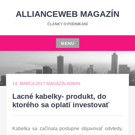
Skip
to
ALLIANCEWEB MAGAZÍN
content
ČLÁNKY O PODNIKANÍ
MENU
Skip
to
content
14. MARCA 2017
MAGAZÍN ADMIN
Lacné kabelky- produkt, do
ktorého sa oplatí investovať
Kabelka sa začínala postupne objavovať odvtedy,