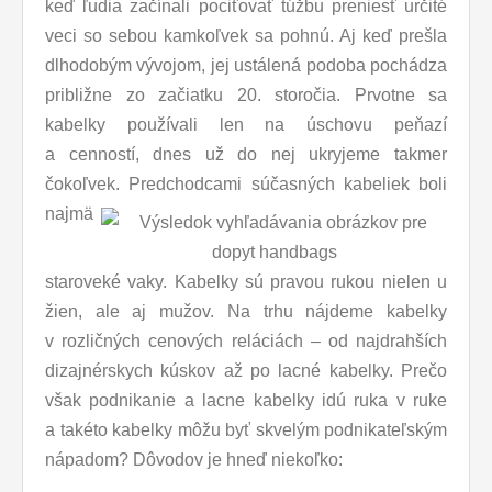
keď ľudia začínali pociťovať túžbu preniesť určité
veci so sebou kamkoľvek sa pohnú. Aj keď prešla
dlhodobým vývojom, jej ustálená podoba pochádza
približne zo začiatku 20. storočia. Prvotne sa
kabelky používali len na úschovu peňazí
a cenností, dnes už do nej ukryjeme takmer
čokoľvek.
Predchodcami súčasných kabeliek boli
najmä
staroveké vaky. Kabelky sú pravou rukou nielen u
žien, ale aj mužov. Na trhu nájdeme kabelky
v rozličných cenových reláciách – od najdrahších
dizajnérskych kúskov až po lacné kabelky. Prečo
však podnikanie a lacne kabelky idú ruka v ruke
a takéto kabelky môžu byť skvelým podnikateľským
nápadom? Dôvodov je hneď niekoľko: