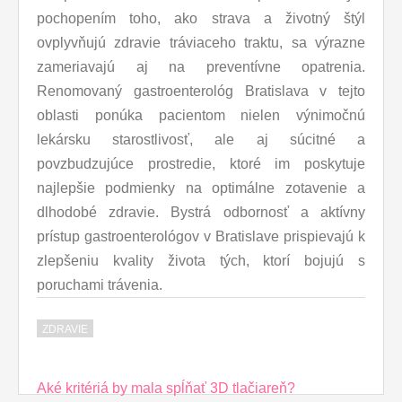
pochopením toho, ako strava a životný štýl
ovplyvňujú zdravie tráviaceho traktu, sa výrazne
zameriavajú aj na preventívne opatrenia.
Renomovaný gastroenterológ Bratislava v tejto
oblasti ponúka pacientom nielen výnimočnú
lekársku starostlivosť, ale aj súcitné a
povzbudzujúce prostredie, ktoré im poskytuje
najlepšie podmienky na optimálne zotavenie a
dlhodobé zdravie. Bystrá odbornosť a aktívny
prístup gastroenterológov v Bratislave prispievajú k
zlepšeniu kvality života tých, ktorí bojujú s
poruchami trávenia.
ZDRAVIE
Post
Aké kritériá by mala spĺňať 3D tlačiareň?