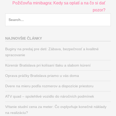
navigation
Požičovňa minibagra: Kedy sa oplatí a na čo si dať
pozor?
Search
for:
NAJNOVŠIE ČLÁNKY
Buginy na predaj pre deti: Zábava, bezpečnosť a kvalitné
spracovanie
Kúrenár Bratislava pri kolísaní tlaku a slabom kúrení
Oprava práčky Bratislava priamo u vás doma
Dvere na mieru podľa rozmerov a dispozície priestoru
ATV quad – spolehlivé vozidlo do náročních podmínek
Vŕtanie studní cena za meter: Čo ovplyvňuje konečné náklady
na realizáciu?