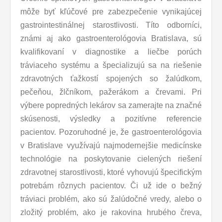
môže byť kľúčové pre zabezpečenie vynikajúcej
gastrointestinálnej starostlivosti. Títo odborníci,
známi aj ako gastroenterológovia Bratislava, sú
kvalifikovaní v diagnostike a liečbe porúch
tráviaceho systému a špecializujú sa na riešenie
zdravotných ťažkostí spojených so žalúdkom,
pečeňou, žlčníkom, pažerákom a črevami. Pri
výbere popredných lekárov sa zamerajte na značné
skúsenosti, výsledky a pozitívne referencie
pacientov. Pozoruhodné je, že gastroenterológovia
v Bratislave využívajú najmodernejšie medicínske
technológie na poskytovanie cielených riešení
zdravotnej starostlivosti, ktoré vyhovujú špecifickým
potrebám rôznych pacientov. Či už ide o bežný
tráviaci problém, ako sú žalúdočné vredy, alebo o
zložitý problém, ako je rakovina hrubého čreva,