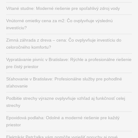
Vŕtané studne: Moderné riešenie pre spoľahlivý zdroj vody
Vnútorné omietky cena za m2: Čo ovplyvňuje výslednú
investíciu?
Zimná záhrada z dreva – cena: Čo ovplyvňuje investíciu do
celoročného komfortu?
Vypratávanie pivníc v Bratislave: Rýchle a profesionálne riešenie
pre čistý priestor
Sťahovanie v Bratislave: Profesionálne služby pre pohodlné
sťahovanie
Podbitie strechy výrazne ovplyvňuje vzhľad aj funkčnosť celej
strechy
Epoxidová podlaha: Odolné a moderné riešenie pre každý
priestor
Elektrikár Petržalka vám pomôže vyriešiť poruchy aj nové