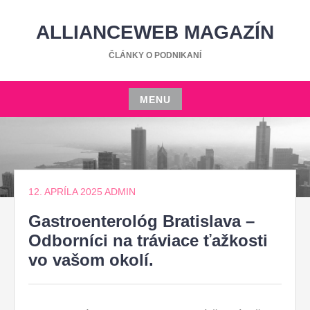
Skip
to
ALLIANCEWEB MAGAZÍN
content
ČLÁNKY O PODNIKANÍ
MENU
Skip
to
content
12. APRÍLA 2025
ADMIN
Gastroenterológ Bratislava –
Odborníci na tráviace ťažkosti
vo vašom okolí.