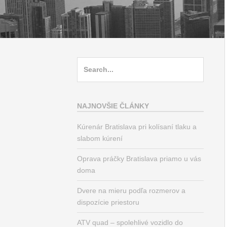
Search
for:
NAJNOVŠIE ČLÁNKY
Kúrenár Bratislava pri kolísaní tlaku a
slabom kúrení
Oprava práčky Bratislava priamo u vás
doma
Dvere na mieru podľa rozmerov a
dispozície priestoru
ATV quad – spolehlivé vozidlo do