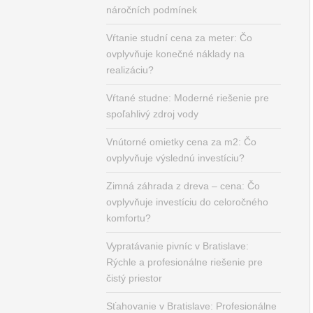
náročních podmínek
Vŕtanie studní cena za meter: Čo
ovplyvňuje konečné náklady na
realizáciu?
Vŕtané studne: Moderné riešenie pre
spoľahlivý zdroj vody
Vnútorné omietky cena za m2: Čo
ovplyvňuje výslednú investíciu?
Zimná záhrada z dreva – cena: Čo
ovplyvňuje investíciu do celoročného
komfortu?
Vypratávanie pivníc v Bratislave:
Rýchle a profesionálne riešenie pre
čistý priestor
Sťahovanie v Bratislave: Profesionálne