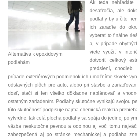
Ak teda nehľadáte 
desaťročia, ale dok
podlahy by určite nem
ich zaraďte do okru
vyberať to finálne ri
aj v prípade obytnýc
viete využiť v interi
Alternatíva k epoxidovým
dotvoriť celkový es
podlahám
predsiení, chodieb
prípade exteriérových podmienok ich umožníme skvele vyn
odstavných plôch pre auto, alebo pri stavbe a zariaďovaní 
dosť, stačí si len všetko dôkladne naplánovať a vhod
ostatným zariadením. Podlahy skutočne vynikajú svojou p
túto skutočnosť podpisuje najmä chemická reakcia prebieha
vytvrdne, tak celá plocha podlahy sa spája do jedinej polym
väzba neskutočne pevnou a odolnou aj voči tomu najväčš
zabezpečená aj po stránke mechanickej a podlaha znes