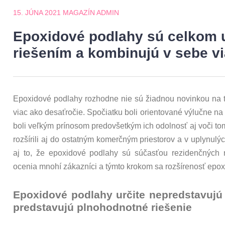
15. JÚNA 2021
MAGAZÍN ADMIN
Epoxidové podlahy sú celkom u
riešením a kombinujú v sebe vi
Epoxidové podlahy rozhodne nie sú žiadnou novinkou na tr
viac ako desaťročie. Spočiatku boli orientované výlučne n
boli veľkým prínosom predovšetkým ich odolnosť aj voči t
rozšírili aj do ostatným komerčným priestorov a v uplynul
aj to, že epoxidové podlahy sú súčasťou rezidenčných n
ocenia mnohí zákazníci a týmto krokom sa rozšírenosť epox
Epoxidové podlahy určite nepredstavujú 
predstavujú plnohodnotné riešenie