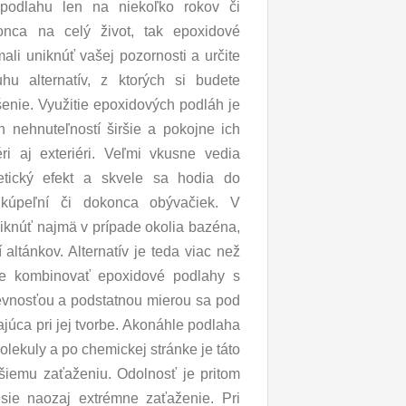
podlahu len na niekoľko rokov či
onca na celý život, tak epoxidové
ali uniknúť vašej pozornosti a určite
hu alternatív, z ktorých si budete
ešenie. Využitie epoxidových podláh je
h nehnuteľností širšie a pokojne ich
éri aj exteriéri. Veľmi vkusne vedia
tetický efekt a skvele sa hodia do
, kúpeľní či dokonca obývačiek. V
iknúť najmä v prípade okolia bazéna,
altánkov. Alternatív je teda viac než
ne kombinovať epoxidové podlahy s
evnosťou a podstatnou mierou sa pod
júca pri jej tvorbe. Akonáhle podlaha
olekuly a po chemickej stránke je táto
iemu zaťaženiu. Odolnosť je pritom
ie naozaj extrémne zaťaženie. Pri