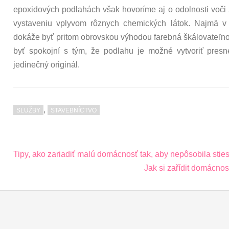
epoxidových podlahách však hovoríme aj o odolnosti voči
vystaveniu vplyvom rôznych chemických látok. Najmä v 
dokáže byť pritom obrovskou výhodou farebná škálovateľno
byť spokojní s tým, že podlahu je možné vytvoriť pre
jedinečný originál.
,
SLUŽBY
STAVEBNÍCTVO
Post
Tipy, ako zariadiť malú domácnosť tak, aby nepôsobila sti
navigation
Jak si zařídit domácnos