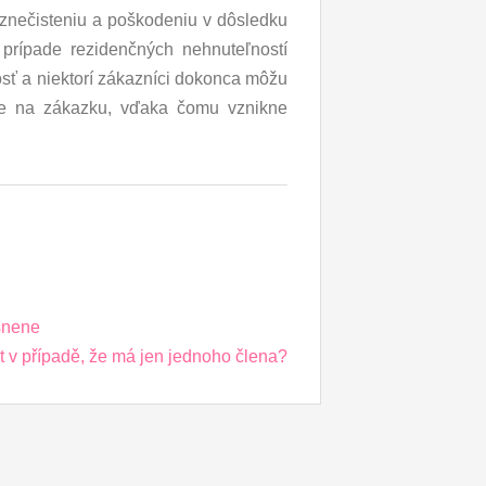
 znečisteniu a poškodeniu v dôsledku
prípade rezidenčných nehnuteľností
sť a niektorí zákazníci dokonca môžu
sne na zákazku, vďaka čomu vznikne
esnene
t v případě, že má jen jednoho člena?