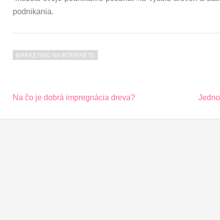
podnikania.
MARKETING NA INTERNETE
Post
Na čo je dobrá impregnácia dreva?
Jednod
navigation