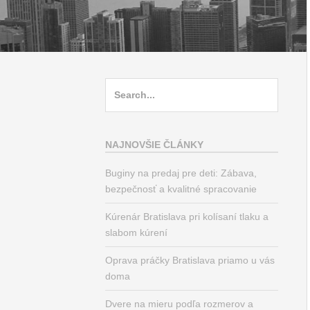
Search
for:
NAJNOVŠIE ČLÁNKY
Buginy na predaj pre deti: Zábava,
bezpečnosť a kvalitné spracovanie
Kúrenár Bratislava pri kolísaní tlaku a
slabom kúrení
Oprava práčky Bratislava priamo u vás
doma
Dvere na mieru podľa rozmerov a