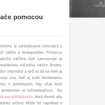
ávače pomocou
torému je vyhľadávanie informácii o
ách ľahšie a dostupnejšie. Pomocou
oducho väčšina ľudí zarezervuje aj
mysliteľnou súčasťou našich životov,
ích informácii a tiež sa dá na ňom aj
raz viac ľudí aj kvôli flexibilnému
ému s podnikaním. Aby však bolo
é postavenie vo vyhľadávačoch. Na
cia pre vyhľadávače
, ktorá docieli aby
stránka určená. Môže ísť napríklad o