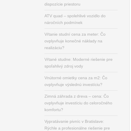
dispozície priestoru
ATV quad – spolehlivé vozidlo do
náročních podmínek
Vŕtanie studní cena za meter: Čo
ovplyvňuje konečné náklady na
realizáciu?
Vŕtané studne: Moderné riešenie pre
spoľahlivý zdroj vody
Vnútorné omietky cena za m2: Čo
ovplyvňuje výslednú investíciu?
Zimná záhrada z dreva – cena: Čo
ovplyvňuje investíciu do celoročného
komfortu?
Vypratávanie pivníc v Bratislave:
Rýchle a profesionálne riešenie pre