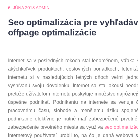
6. JÚNA 2018
ADMIN
Seo optimalizácia pre vyhľad
offpage optimalizácie
Internet sa v posledných rokoch stal fenoménom, vďaka k
akýchkoľvek produktoch, cestovných poriadkoch, letenk
internetu si v nasledujúcich letných dňoch veľmi jedn
vysnívanú svoju dovolenku. Internet sa stal akousi neod
pretože užívateľom internetu poskytuje množstvo najrôznejš
úspešne podnikať. Podnikaniu na internete sa venuje čo
pracovnému času, slobode a menšiemu riziku spojen
podnikanie efektívne je nutné mať zabezpečené prvotn
zabezpečenie prvotného miesta sa využíva
seo optimalizá
internetový používateľ urobil to, na čo je daná webová 