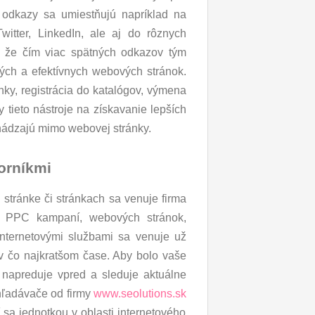
 odkazy sa umiestňujú napríklad na
itter, LinkedIn, ale aj do rôznych
, že čím viac spätných odkazov tým
ných a efektívnych webových stránok.
nky, registrácia do katalógov, výmena
y tieto nástroje na získavanie lepších
achádzajú mimo webovej stránky.
orníkmi
stránke či stránkach sa venuje firma
ba PPC kampaní, webových stránok,
internetovými službami sa venuje už
v čo najkratšom čase. Aby bolo vaše
e napreduje vpred a sleduje aktuálne
hľadávače od firmy
www.seolutions.sk
sa jednotkou v oblasti internetového