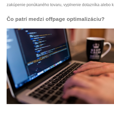
zakúpenie ponúkaného tovaru, vyplnenie dotazníka alebo kl
Čo patrí medzi offpage optimalizáciu?