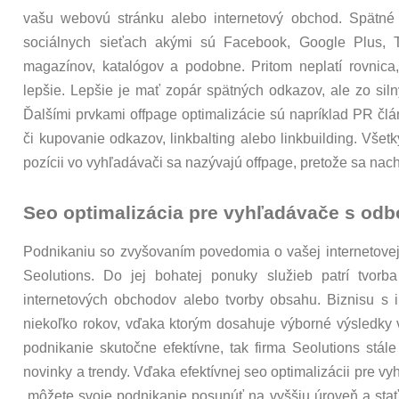
vašu webovú stránku alebo internetový obchod. Spätné
sociálnych sieťach akými sú Facebook, Google Plus, Tw
magazínov, katalógov a podobne. Pritom neplatí rovnica
lepšie. Lepšie je mať zopár spätných odkazov, ale zo sil
Ďalšími prvkami offpage optimalizácie sú napríklad PR člá
či kupovanie odkazov, linkbalting alebo linkbuilding. Všetk
pozícii vo vyhľadávači sa nazývajú offpage, pretože sa n
Seo optimalizácia pre vyhľadávače s odb
Podnikaniu so zvyšovaním povedomia o vašej internetovej 
Seolutions. Do jej bohatej ponuky služieb patrí tvor
internetových obchodov alebo tvorby obsahu. Biznisu s 
niekoľko rokov, vďaka ktorým dosahuje výborné výsledky 
podnikanie skutočne efektívne, tak firma Seolutions stál
novinky a trendy. Vďaka efektívnej seo optimalizácii pre vy
môžete svoje podnikanie posunúť na vyššiu úroveň a stať 