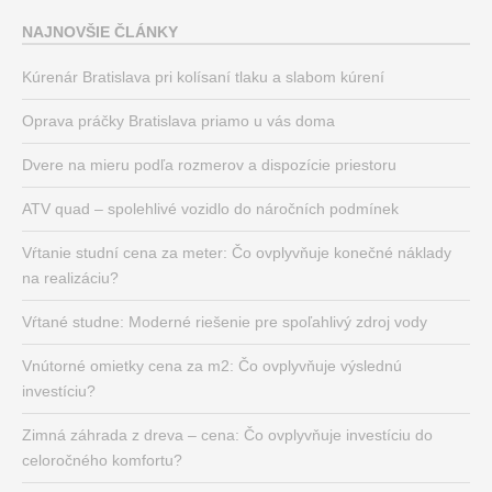
NAJNOVŠIE ČLÁNKY
Kúrenár Bratislava pri kolísaní tlaku a slabom kúrení
Oprava práčky Bratislava priamo u vás doma
Dvere na mieru podľa rozmerov a dispozície priestoru
ATV quad – spolehlivé vozidlo do náročních podmínek
Vŕtanie studní cena za meter: Čo ovplyvňuje konečné náklady
na realizáciu?
Vŕtané studne: Moderné riešenie pre spoľahlivý zdroj vody
Vnútorné omietky cena za m2: Čo ovplyvňuje výslednú
investíciu?
Zimná záhrada z dreva – cena: Čo ovplyvňuje investíciu do
celoročného komfortu?