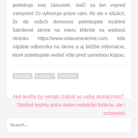
potrebuje viac zásuviek, stačí sa len vopred
zamyslieť čo vyhovuje práve vám.
Ak ste v situácii,
že do vašich domovov potrebujete kvalitné
šatníkové skrine na mieru kliknite na webovú
stránku https://www.vstavaneskrine.com, kde
nájdete odborníka na skrine a aj bližšie informácie,
ktoré potrebujete vedieť ešte pred samotnou kúpou.
,
,
BÝVANIE
E-SHOPY
NÁBYTOK
Post
Aké textílie by nemali chýbať vo vašej domácnosti?
navigation
Strešné krytiny plnia nielen estetickú funkciu, ale i
ochrannú!
Search
for: