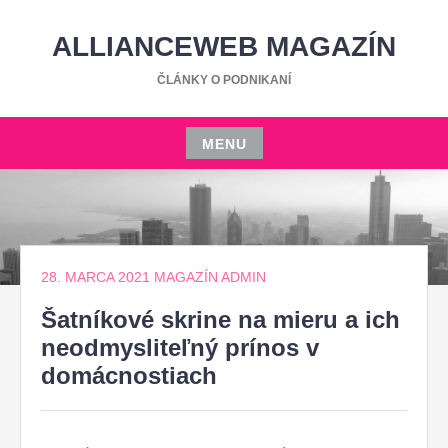
Skip
to
ALLIANCEWEB MAGAZÍN
content
ČLÁNKY O PODNIKANÍ
MENU
Skip
to
content
28. MARCA 2021
MAGAZÍN ADMIN
Šatníkové skrine na mieru a ich
neodmysliteľný prínos v
domácnostiach