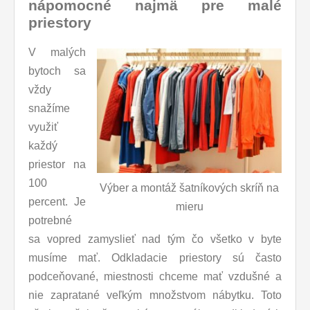
nápomocné najmä pre malé
priestory
V malých
bytoch sa
vždy
snažíme
využiť
každý
priestor na
100
Výber a montáž šatníkových skríň na
percent. Je
mieru
potrebné
sa vopred zamyslieť nad tým čo všetko v byte
musíme mať. Odkladacie priestory sú často
podceňované, miestnosti chceme mať vzdušné a
nie zapratané veľkým množstvom nábytku. Toto