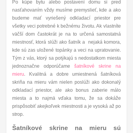
Po kúpe bytu alebo postavení domu si pred
nasťahovaním vždy musíme premyslieť, kde a ako
budeme mať vyriešený odkladací priestor pre
všetky veci potrebné k bežnému životu. Ak vlastníte
väčší dom častokrát je na to určená samostatná
miestnosť, ktorá slúži ako šatník a nejaká komora,
kde sú zas uložené topánky a veci na upratovanie.
Tým z vás, ktorý sa potýkajú s nedostatkom miesta
jednoznačne odporúčame
šatníkové skrine na
mieru
. Kvalitná a dobre umiestnená šatníková
skriňa na mieru vám nielen poslúži ako dokonalý
odkladací priestor, ale ako bonus zaberie málo
miesta a to najmä vďaka tomu, že sa dokáže
prispôsobiť akejkoľvek miestnosti a je vysoká až po
strop.
Šatníkové skrine na mieru sú