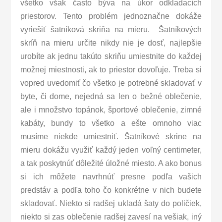
všetko však často býva na úkor odkladacích
priestorov. Tento problém jednoznačne dokáže
vyriešiť šatníková skriňa na mieru. Šatníkových
skríň na mieru určite nikdy nie je dosť, najlepšie
urobíte ak jednu takúto skriňu umiestnite do každej
možnej miestnosti, ak to priestor dovoľuje. Treba si
vopred uvedomiť čo všetko je potrebné skladovať v
byte, či dome, nejedná sa len o bežné oblečenie,
ale i množstvo topánok, športové oblečenie, zimné
kabáty, bundy to všetko a ešte omnoho viac
musíme niekde umiestniť. Šatníkové skrine na
mieru dokážu využiť každý jeden voľný centimeter,
a tak poskytnúť dôležité úložné miesto. A ako bonus
si ich môžete navrhnúť presne podľa vašich
predstáv a podľa toho čo konkrétne v nich budete
skladovať. Niekto si radšej ukladá šaty do poličiek,
niekto si zas oblečenie radšej zavesí na vešiak, iný