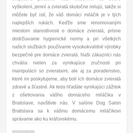
vyškolení, jemní a zvieratá skutočne milujú, takže si
môžete byť istí, že váš domáci miláčik je v tých
najlepších rukách. Keďže sme renomovaným
miestom starostlivosti o domáce zvieratá, prísne
dodržiavame hygienické normy a pri všetkých
našich službách používame vysokokvalitné výrobky
bezpečné pre domáce zvieratá. Naši zákazníci nás
chvália nielen za vynikajúce zručnosti pri
manipulácii so zvieratami, ale aj za poradenstvo,
ktoré im poskytujeme, aby boli ich domáce zvieratá
zdravé a šťastné. Ak teda hľadáte vynikajúci zážitok
z ošetrovania vášho domáceho miláčika v
Bratislave, navštívte nás. V salóne Dog Salon
Bratislava sa k vášmu domácemu miláčikovi
správame ako ku kráľovskému.