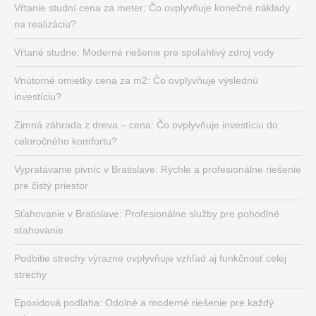
Vŕtanie studní cena za meter: Čo ovplyvňuje konečné náklady
na realizáciu?
Vŕtané studne: Moderné riešenie pre spoľahlivý zdroj vody
Vnútorné omietky cena za m2: Čo ovplyvňuje výslednú
investíciu?
Zimná záhrada z dreva – cena: Čo ovplyvňuje investíciu do
celoročného komfortu?
Vypratávanie pivníc v Bratislave: Rýchle a profesionálne riešenie
pre čistý priestor
Sťahovanie v Bratislave: Profesionálne služby pre pohodlné
sťahovanie
Podbitie strechy výrazne ovplyvňuje vzhľad aj funkčnosť celej
strechy
Epoxidová podlaha: Odolné a moderné riešenie pre každý