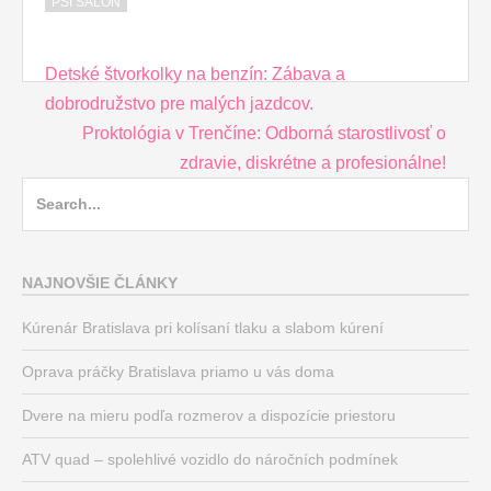
PSÍ SALÓN
Post
Detské štvorkolky na benzín: Zábava a
navigation
dobrodružstvo pre malých jazdcov.
Proktológia v Trenčíne: Odborná starostlivosť o
zdravie, diskrétne a profesionálne!
Search
for:
NAJNOVŠIE ČLÁNKY
Kúrenár Bratislava pri kolísaní tlaku a slabom kúrení
Oprava práčky Bratislava priamo u vás doma
Dvere na mieru podľa rozmerov a dispozície priestoru
ATV quad – spolehlivé vozidlo do náročních podmínek