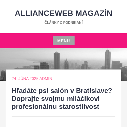
Skip
to
ALLIANCEWEB MAGAZÍN
content
ČLÁNKY O PODNIKANÍ
MENU
Skip
to
content
24. JÚNA 2025
ADMIN
Hľadáte psí salón v Bratislave?
Doprajte svojmu miláčikovi
profesionálnu starostlivosť