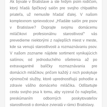
Ak bývate v Bratislave a ste hrdým psím rodičom,
ktorý hľadá špičkový salón pre svojho chlpatého
priateľa, už nemusíte hľadať ďalej. V našom
komplexnom sprievodcovi „Hľadáte salón pre psov
v Bratislave? Doprajte svojmu domácemu
miláčikovi profesionálnu starostlivosť“ vás
prevedieme niektorými z najlepších miest v meste,
kde sa venujú starostlivosti a rozmaznávaniu psov.
V našom zozname nájdete sortiment vynikajúcich
salónov, od jednoduchého ošetrenia až po
extravagantné balíčky rozmaznávania pre
domácich miláčikov, pričom každý z nich poskytuje
výnimočné služby, ktoré uprednostňujú pohodlie a
zdravie vášho domáceho miláčika. Odštartujte
cestu svojho psa k tomu, aby vyzeral čo najlepšie,
preskúmaním odborných poskytovateľov
starostlivosti o domáce zvieratá v rámci Bratislavy.